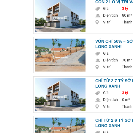
CÒN 2 LÔ VỊ TRÍ 
Giá
3 tỷ
Diện tích
80 m²
Vị trí
Thành
VỐN CHỈ 50% – S
LONG XANH!
Giá
Diện tích
70 m²
Vị trí
Thành
CHỈ TỪ 2,7 TỶ SỞ
LONG XANH
Giá
3 tỷ
Diện tích
0 m²
Vị trí
Thành
CHỈ TỪ 2,6 TỶ S
LONG XANH
Giá