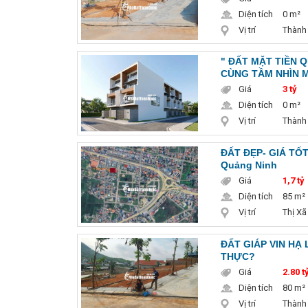
Diện tích
0 m²
Vị trí
Thành
" ĐẤT MẶT TIỀN Q
CÙNG TẦM NHÌN M
Giá
3 tỷ
Diện tích
0 m²
Vị trí
Thành
ĐẤT ĐẸP- GIÁ TỐT
Quảng Ninh
Giá
1,7 tỷ
Diện tích
85 m²
Vị trí
Thị Xã
ĐẤT GIÁP VIN HẠ 
THỰC?
Giá
2.80 t
Diện tích
80 m²
Vị trí
Thành