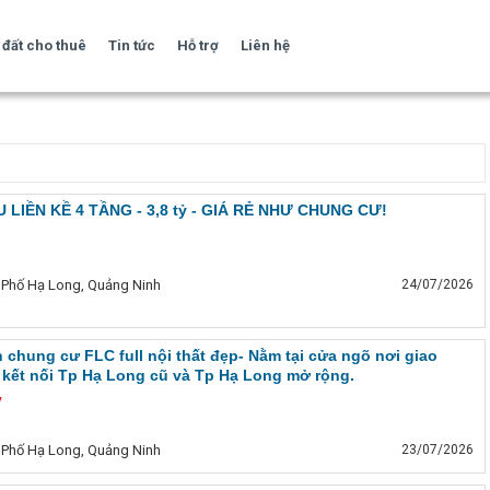
đất cho thuê
Tin tức
Hỗ trợ
Liên hệ
LIỀN KỀ 4 TẦNG - 3,8 tỷ - GIÁ RẺ NHƯ CHUNG CƯ!
 Phố Hạ Long, Quảng Ninh
24/07/2026
 chung cư FLC full nội thất đẹp- Nằm tại cửa ngõ nơi giao
kết nối Tp Hạ Long cũ và Tp Hạ Long mở rộng.
ỷ
 Phố Hạ Long, Quảng Ninh
23/07/2026