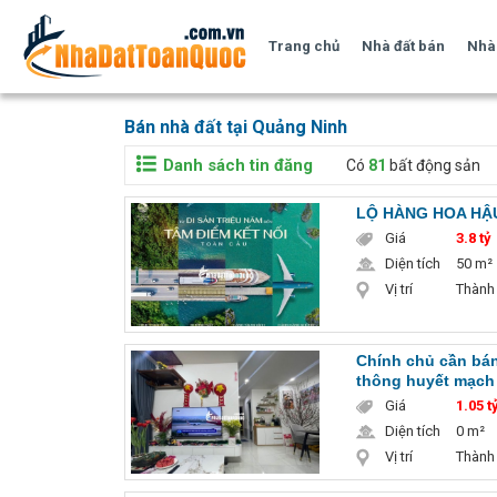
Trang chủ
Nhà đất bán
Nhà 
Bán nhà đất tại Quảng Ninh
Danh sách tin đăng
Có
81
bất động sản
LỘ HÀNG HOA HẬU 
Giá
3.8 tỷ
Diện tích
50 m²
Vị trí
Thành
Chính chủ cần bán
thông huyết mạch 
Giá
1.05 t
Diện tích
0 m²
Vị trí
Thành