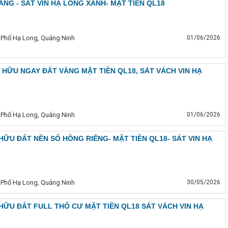
VÀNG - SÁT VIN HẠ LONG XANH- MẶT TIỀN QL18
 Phố Hạ Long, Quảng Ninh
01/06/2026
Ở HỮU NGAY ĐẤT VÀNG MẶT TIỀN QL18, SÁT VÁCH VIN HẠ
 Phố Hạ Long, Quảng Ninh
01/06/2026
 HỮU ĐẤT NỀN SỔ HỒNG RIÊNG- MẶT TIỀN QL18- SÁT VIN HẠ
 Phố Hạ Long, Quảng Ninh
30/05/2026
Ở HỮU ĐẤT FULL THỔ CƯ MẶT TIỀN QL18 SÁT VÁCH VIN HẠ