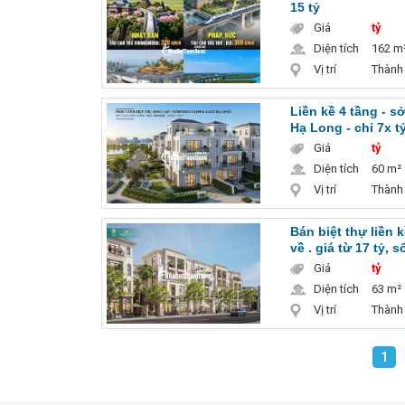
15 tỷ
Giá
tỷ
Diện tích
162 m
Vị trí
Thành
Liền kề 4 tầng - s
Hạ Long - chỉ 7x t
Giá
tỷ
Diện tích
60 m²
Vị trí
Thành
Bán biệt thự liền 
về . giá từ 17 tỷ,
Giá
tỷ
Diện tích
63 m²
Vị trí
Thành
1