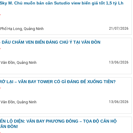
 Sky M. Chủ muốn bán căn Sutudio view biển giá tốt 1,5 tỷ Lh
ỷ
 Phố Hạ Long, Quảng Ninh
21/07/2026
 DẤU CHẤM VEN BIỂN ĐÁNG CHÚ Ý TẠI VÂN ĐỒN
ỷ
 Vân Đồn, Quảng Ninh
13/06/2026
Ở LẠI – VÂN BAY TOWER CÓ GÌ ĐÁNG ĐỂ XUỐNG TIỀN?
ỷ
 Vân Đồn, Quảng Ninh
13/06/2026
IỂN LỘ DIỆN: VÂN BAY PHƯƠNG ĐÔNG – TỌA ĐỘ CĂN HỘ
VÂN ĐỒN!