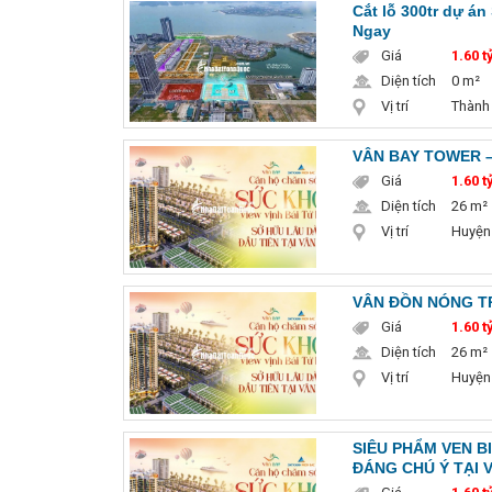
Cắt lỗ 300tr dự án
Ngay
Giá
1.60 t
Diện tích
0 m²
Vị trí
Thành
VÂN BAY TOWER –
Giá
1.60 t
Diện tích
26 m²
Vị trí
Huyện
VÂN ĐỒN NÓNG TR
Giá
1.60 t
Diện tích
26 m²
Vị trí
Huyện
SIÊU PHẨM VEN B
ĐÁNG CHÚ Ý TẠI 