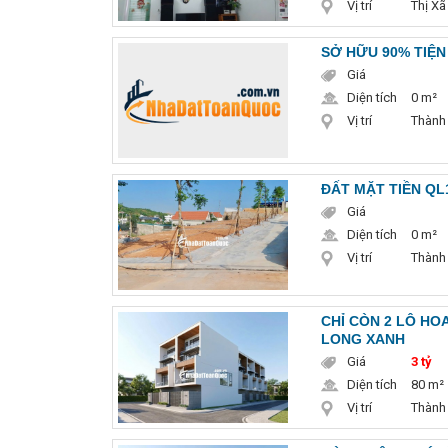
Vị trí
Thị X
SỞ HỮU 90% TIỆN
Giá
Diện tích
0 m²
Vị trí
Thành
ĐẤT MẶT TIỀN QL
Giá
Diện tích
0 m²
Vị trí
Thành
CHỈ CÒN 2 LÔ HOA
LONG XANH
Giá
3 tỷ
Diện tích
80 m²
Vị trí
Thành