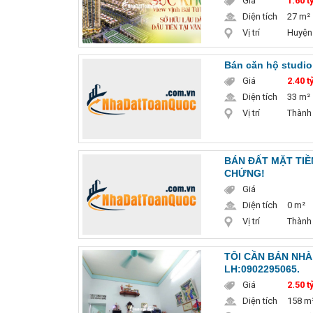
Giá
1.60 t
Diện tích
27 m²
Vị trí
Huyện
Bán căn hộ studio
Giá
2.40 t
Diện tích
33 m²
Vị trí
Thành
BÁN ĐẤT MẶT TIỀ
CHỨNG!
Giá
Diện tích
0 m²
Vị trí
Thành
TÔI CẦN BÁN NHÀ,
LH:0902295065.
Giá
2.50 t
Diện tích
158 m