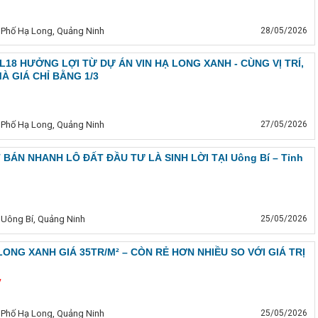
 Phố Hạ Long, Quảng Ninh
28/05/2026
L18 HƯỞNG LỢI TỪ DỰ ÁN VIN HẠ LONG XANH - CÙNG VỊ TRÍ,
À GIÁ CHỈ BẰNG 1/3
 Phố Hạ Long, Quảng Ninh
27/05/2026
 BÁN NHANH LÔ ĐẤT ĐẦU TƯ LÀ SINH LỜI TẠI Uông Bí – Tỉnh
 Uông Bí, Quảng Ninh
25/05/2026
LONG XANH GIÁ 35TR/M² – CÒN RẺ HƠN NHIỀU SO VỚI GIÁ TRỊ
ỷ
 Phố Hạ Long, Quảng Ninh
25/05/2026