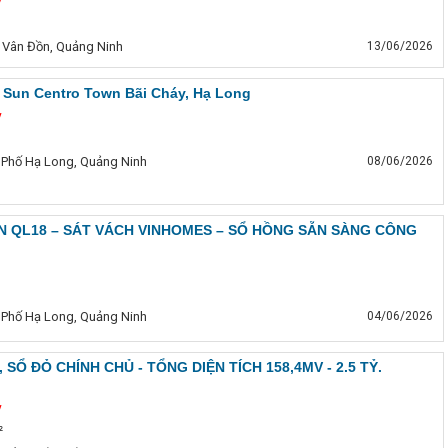
ỷ
 Vân Đồn, Quảng Ninh
13/06/2026
 Sun Centro Town Bãi Cháy, Hạ Long
ỷ
 Phố Hạ Long, Quảng Ninh
08/06/2026
N QL18 – SÁT VÁCH VINHOMES – SỔ HỒNG SẴN SÀNG CÔNG
 Phố Hạ Long, Quảng Ninh
04/06/2026
 SỔ ĐỎ CHÍNH CHỦ - TỔNG DIỆN TÍCH 158,4MV - 2.5 TỶ.
ỷ
²