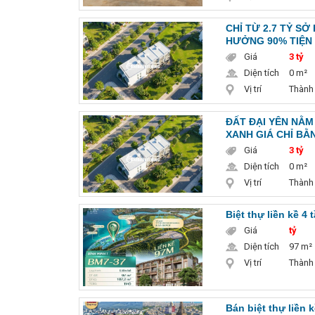
CHỈ TỪ 2.7 TỶ SỞ
HƯỞNG 90% TIỆN 
Giá
3 tỷ
Diện tích
0 m²
Vị trí
Thành
ĐẤT ĐẠI YÊN NẰM
XANH GIÁ CHỈ BẰN
Giá
3 tỷ
Diện tích
0 m²
Vị trí
Thành
Biệt thự liền kề 4
Giá
tỷ
Diện tích
97 m²
Vị trí
Thành
Bán biệt thự liền