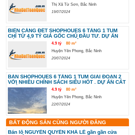
Thị Xã Từ Sơn, Bắc Ninh
19/07/2024
BIẾN CĂNG ĐÉT SHOPHOUES 6 TẦNG 1 TUM
CHỈ TỪ 4,9 TỶ GIÁ GỐC CHỦ ĐẦU TƯ. DỰ ÁN
CÁT TƯỜNG SMART CITY YÊN PHONG
4.9 tỷ
80 m²
Huyện Yên Phong, Bắc Ninh
20/07/2024
BÁN SHOPHOUES 6 TẦNG 1 TUM GIAI ĐOẠN 2
VỚI NHIỀU CHÍNH SÁCH SIÊU HÓT . DỰ ÁN CÁT
TƯỜNG SMART CITY
4.9 tỷ
80 m²
Huyện Yên Phong, Bắc Ninh
22/07/2024
BẤT ĐỘNG SẢN CÙNG NGƯỜI ĐĂNG
Bán lô NGUYỄN QUYỀN KHẢ LỄ gần gần cửa