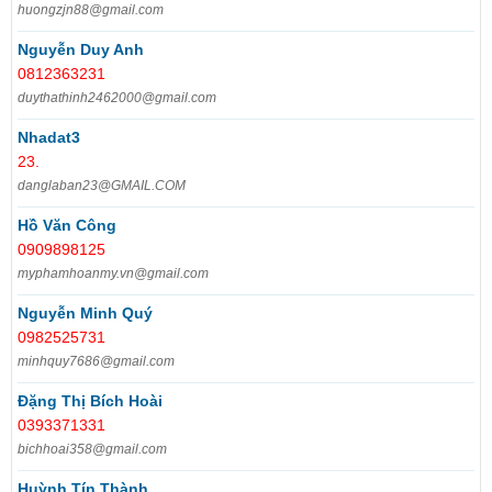
huongzjn88@gmail.com
Nguyễn Duy Anh
0812363231
duythathinh2462000@gmail.com
Nhadat3
23.
danglaban23@GMAIL.COM
Hồ Văn Công
0909898125
myphamhoanmy.vn@gmail.com
Nguyễn Minh Quý
0982525731
minhquy7686@gmail.com
Đặng Thị Bích Hoài
0393371331
bichhoai358@gmail.com
Huỳnh Tín Thành