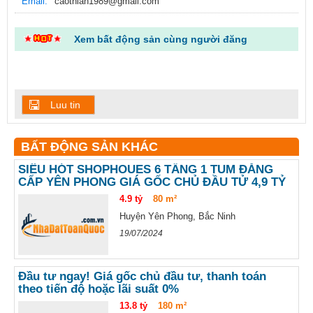
Email:
caothian1989@gmail.com
Xem bất động sản cùng người đăng
Luu tin
BẤT ĐỘNG SẢN KHÁC
SIÊU HÓT SHOPHOUES 6 TẦNG 1 TUM ĐẲNG
CẤP YÊN PHONG GIÁ GỐC CHỦ ĐẦU TỬ 4,9 TỶ
4.9 tỷ
80 m²
Huyện Yên Phong, Bắc Ninh
19/07/2024
Đầu tư ngay! Giá gốc chủ đầu tư, thanh toán
theo tiến độ hoặc lãi suất 0%
13.8 tỷ
180 m²