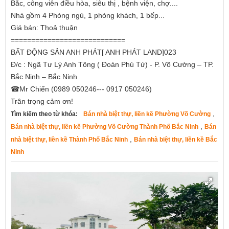
Bắc, công viên điều hòa, siêu thị , bệnh viện, chợ....
Nhà gồm 4 Phòng ngủ, 1 phòng khách, 1 bếp...
Giá bán: Thoả thuận
============================
BẤT ĐỘNG SẢN ANH PHÁT[ ANH PHÁT LAND]023
Đ/c : Ngã Tư Lý Anh Tông ( Đoàn Phú Tứ) - P. Võ Cường – TP.
Bắc Ninh – Bắc Ninh
☎Mr Chiến (0989 050246--- 0917 050246)
Trân trọng cảm ơn!
,
Tìm kiếm theo từ khóa:
Bán nhà biệt thự, liền kề Phường Võ Cường
,
Bán nhà biệt thự, liền kề Phường Võ Cường Thành Phố Bắc Ninh
Bán
,
nhà biệt thự, liền kề Thành Phố Bắc Ninh
Bán nhà biệt thự, liền kề Bắc
Ninh