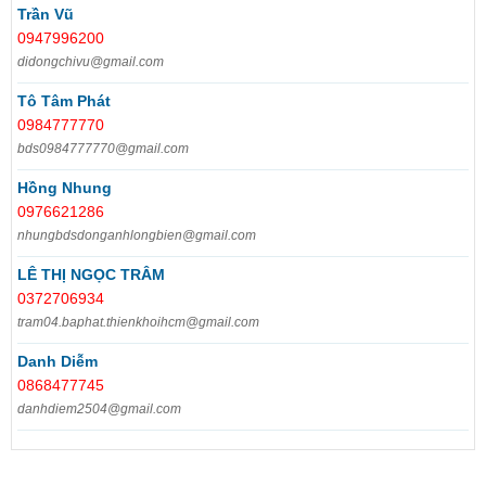
Trần Vũ
0947996200
didongchivu@gmail.com
Tô Tâm Phát
0984777770
bds0984777770@gmail.com
Hồng Nhung
0976621286
nhungbdsdonganhlongbien@gmail.com
LÊ THỊ NGỌC TRÂM
0372706934
tram04.baphat.thienkhoihcm@gmail.com
Danh Diễm
0868477745
danhdiem2504@gmail.com