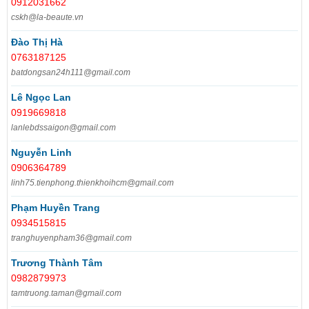
0912031662
cskh@la-beaute.vn
Đào Thị Hà
0763187125
batdongsan24h111@gmail.com
Lê Ngọc Lan
0919669818
lanlebdssaigon@gmail.com
Nguyễn Linh
0906364789
linh75.tienphong.thienkhoihcm@gmail.com
Phạm Huyền Trang
0934515815
tranghuyenpham36@gmail.com
Trương Thành Tâm
0982879973
tamtruong.taman@gmail.com