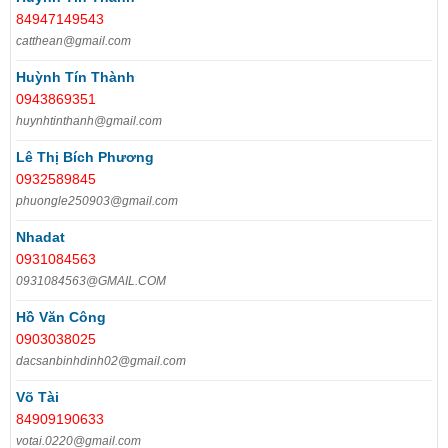
84947149543
catthean@gmail.com
Huỳnh Tín Thành
0943869351
huynhtinthanh@gmail.com
Lê Thị Bích Phương
0932589845
phuongle250903@gmail.com
Nhadat
0931084563
0931084563@GMAIL.COM
Hồ Văn Công
0903038025
dacsanbinhdinh02@gmail.com
Võ Tài
84909190633
votai.0220@gmail.com