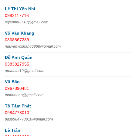
Lê Thị Yến Nhi
0982117716
leyennhi2710@gmail.com
Võ Văn Khang
0868867289
nguyenvokhang6868@gmail.com
Đỗ Anh Quân
0383827955
quanbibi10@gmail.com
Vũ Bão
0967890481
mrtrinhbao@gmail.com
Tô Tâm Phát
0984773010
bds0984773010@gmail.com
Lê Trân