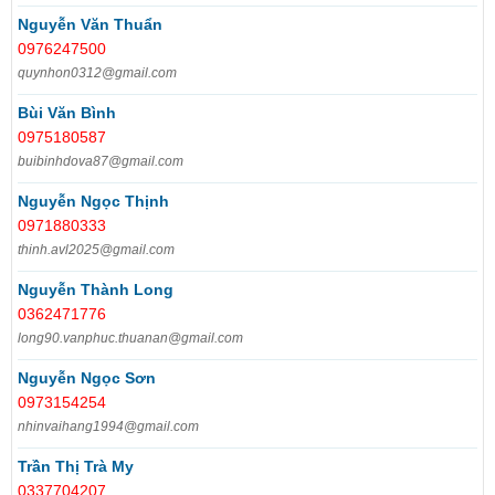
Nguyễn Văn Thuẩn
0976247500
quynhon0312@gmail.com
Bùi Văn Bình
0975180587
buibinhdova87@gmail.com
Nguyễn Ngọc Thịnh
0971880333
thinh.avl2025@gmail.com
Nguyễn Thành Long
0362471776
long90.vanphuc.thuanan@gmail.com
Nguyễn Ngọc Sơn
0973154254
nhinvaihang1994@gmail.com
Trần Thị Trà My
0337704207