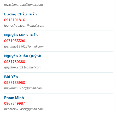
myttt.famgroup@gmail.com
Lương Châu Tuấn
0915191816
luongchau.tuan@gmail.com
Nguyễn Minh Tuấn
0971055596
tuanmau19961@gmail.com
Nguyễn Xuân Quỳnh
0931780380
quynhnx2711@gmail.com
Bùi Yến
0985135950
buiyen966977@gmail.com
Phạm Minh
0967549987
minh09675499@gmail.com