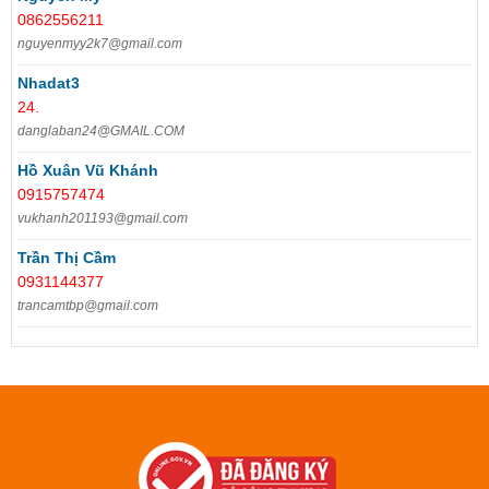
0862556211
nguyenmyy2k7@gmail.com
Nhadat3
24.
danglaban24@GMAIL.COM
Hồ Xuân Vũ Khánh
0915757474
vukhanh201193@gmail.com
Trần Thị Cầm
0931144377
trancamtbp@gmail.com