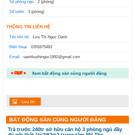
Số phòng ngủ:
2 (phòng)
Số toilet:
3 (phòng)
THÔNG TIN LIÊN HỆ
Tên liên hệ:
Lưu Thị Ngọc Oanh
Điện thoại:
0355975493
Email:
oanhluuthingoc1992@gmail.com
Xem bất động sản cùng người đăng
Luu tin
BẤT ĐỘNG SẢN CÙNG NGƯỜI ĐĂNG
Trả trước 240tr sở hữu căn hộ 3 phòng ngủ đầy
đủ nội thất 1tỷ2/62m2 trung tâm Mỹ Tho