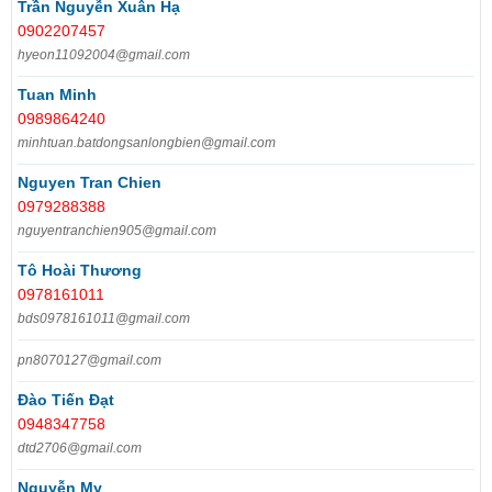
Trần Nguyễn Xuân Hạ
0902207457
hyeon11092004@gmail.com
Tuan Minh
0989864240
minhtuan.batdongsanlongbien@gmail.com
Nguyen Tran Chien
0979288388
nguyentranchien905@gmail.com
Tô Hoài Thương
0978161011
bds0978161011@gmail.com
pn8070127@gmail.com
Đào Tiến Đạt
0948347758
dtd2706@gmail.com
Nguyễn My