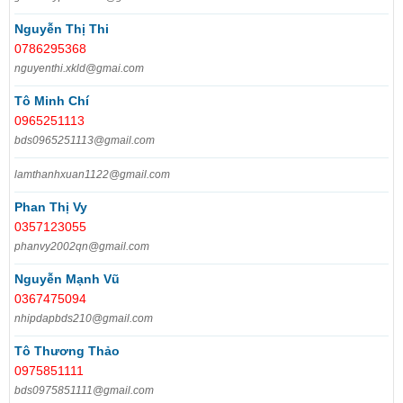
Nguyễn Thị Thi
0786295368
nguyenthi.xkld@gmai.com
Tô Minh Chí
0965251113
bds0965251113@gmail.com
lamthanhxuan1122@gmail.com
Phan Thị Vy
0357123055
phanvy2002qn@gmail.com
Nguyễn Mạnh Vũ
0367475094
nhipdapbds210@gmail.com
Tô Thương Thảo
0975851111
bds0975851111@gmail.com