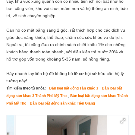
vậy, khu vực xung quanh còn có nhiều tiện ích nổi bật như hồ
bơi, công viên, khu vui chơi, mầm non và hệ thống an ninh, bảo
trì, vệ sinh chuyên nghiệp.
Căn hộ có mặt bằng sáng 2 góc, rất thích hợp cho các dịch vụ
giáo dục năng khiếu, thể thao, chăm sóc sức khỏe và du lịch.
Ngoài ra, tôi cũng đưa ra chính sách chiết khấu 1% cho những
khách hàng thanh toán nhanh, với điều kiện trả trước 30% và
hỗ trợ góp vốn trong khoảng 5-35 năm, sổ hồng riêng.
Hãy nhanh tay liên hệ để không bỏ lỡ cơ hội sở hữu căn hộ lý
tưởng này!
,
Tìm kiếm theo từ khóa:
Bán loại bất động sản khác 3
Bán loại bất
,
động sản khác 3 Thành Phố Mỹ Tho
Bán loại bất động sản khác Thành
,
Phố Mỹ Tho
Bán loại bất động sản khác Tiền Giang