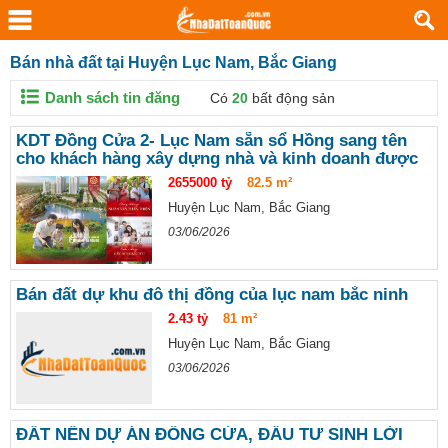
Bán nhà đất tại Huyện Lục Nam, Bắc Giang
Danh sách tin đăng
Có
20
bất động sản
KDT Đồng Cửa 2- Lục Nam sẵn sổ Hồng sang tên
cho khách hàng xây dựng nhà và kinh doanh được
luôn
2655000 tỷ
82.5 m²
Huyện Lục Nam, Bắc Giang
03/06/2026
Bán đất dự khu đô thị đồng của lục nam bắc ninh
2.43 tỷ
81 m²
Huyện Lục Nam, Bắc Giang
03/06/2026
ĐẤT NỀN DỰ ÁN ĐỒNG CỬA, ĐẨU TƯ SINH LỜI