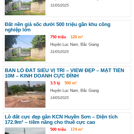
31/05/2025
Đất nền giá sốc dưới 500 triệu gần khu công
nghiệp lớn
750 triệu
120 m²
Huyện Lục Nam, Bắc Giang
31/05/2025
BÁN LÔ ĐẤT SIÊU VỊ TRÍ – VIEW ĐẸP – MẶT TIỀN
10M – KINH DOANH CỰC ĐỈNH
3.5 tỷ
500 m²
Huyện Lục Nam, Bắc Giang
14/05/2025
Lô đất cực đẹp gần KCN Huyền Sơn – Diện tích
172.9m² – tiềm năng cho thuê cực cao
500 triệu
174 m²