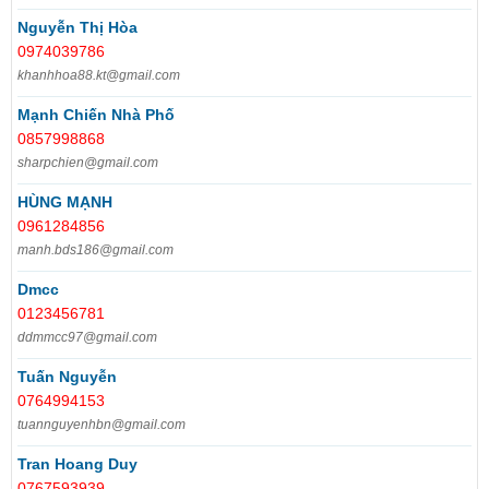
Nguyễn Thị Hòa
0974039786
khanhhoa88.kt@gmail.com
Mạnh Chiến Nhà Phố
0857998868
sharpchien@gmail.com
HÙNG MẠNH
0961284856
manh.bds186@gmail.com
Dmcc
0123456781
ddmmcc97@gmail.com
Tuấn Nguyễn
0764994153
tuannguyenhbn@gmail.com
Tran Hoang Duy
0767593939