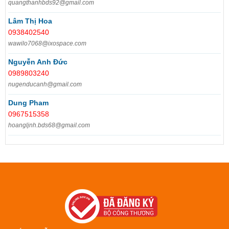
quangthanhbds92@gmail.com
Lâm Thị Hoa
0938402540
wawilo7068@ixospace.com
Nguyễn Anh Đức
0989803240
nugenducanh@gmail.com
Dung Pham
0967515358
hoangljnh.bds68@gmail.com