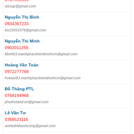
vilcogr@gmail.com
Nguyễn Thị Bình
0934367233
bn15091976@gmail.com
Nguyễn Thị Minh
0902011255
Minh83.manhphat.thienkhoihcm@gmail.com
Hoàng Văn Toản
0972277768
hvtoan83.manhphat.thienkhoihcm@gmail.com
Đỗ Thăng PTL
0768194968
phutholand.vn@gmail.com
Lê Văn Tư
0368521116
anhtutinthanhcong@gmail.com