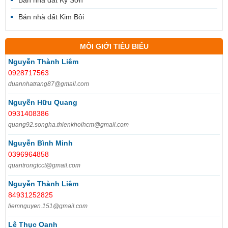
Bán nhà đất Kim Bôi
MÔI GIỚI TIÊU BIỂU
Nguyễn Thành Liêm
0928717563
duannhatrang87@gmail.com
Nguyễn Hữu Quang
0931408386
quang92.songha.thienkhoihcm@gmail.com
Nguyễn Bình Minh
0396964858
quantrongtcct@gmail.com
Nguyễn Thành Liêm
84931252825
liemnguyen.151@gmail.com
Lê Thục Oanh