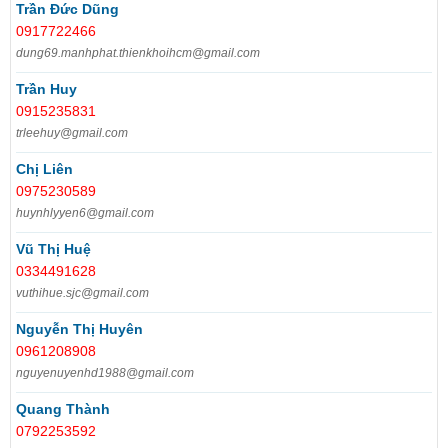
Trần Đức Dũng
0917722466
dung69.manhphat.thienkhoihcm@gmail.com
Trần Huy
0915235831
trleehuy@gmail.com
Chị Liên
0975230589
huynhlyyen6@gmail.com
Vũ Thị Huệ
0334491628
vuthihue.sjc@gmail.com
Nguyễn Thị Huyên
0961208908
nguyenuyenhd1988@gmail.com
Quang Thành
0792253592