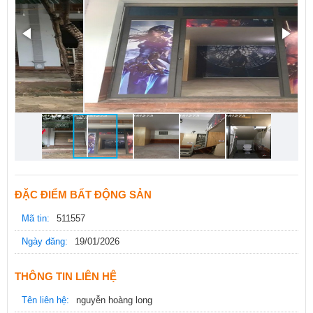
ĐẶC ĐIỂM BẤT ĐỘNG SẢN
Mã tin:
511557
Ngày đăng:
19/01/2026
THÔNG TIN LIÊN HỆ
Tên liên hệ:
nguyễn hoàng long