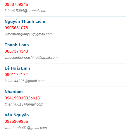
0988789345
fahap15094@oremal.com
Nguyễn Thành Liêm
0905631078
vimottuonglaily16@gmail.com
Thanh Loan
0867374343
vplocninhsingashine@gmail.com
Lê Hoài Linh
0901172172
lelinh.44996@gmail.com
Nhantam
09419991992bb18
thienly0613@gmail.com
Vân Nguyễn
0975909955
vannhapho01@gmail.com