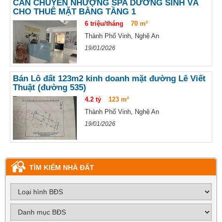
CẦN CHUYỂN NHƯỢNG SPA DƯỠNG SINH VÀ
CHO THUÊ MẶT BẰNG TẦNG 1
6 triệu/tháng
70 m²
Thành Phố Vinh, Nghệ An
19/01/2026
Bán Lô đất 123m2 kinh doanh mặt đường Lê Viết
Thuật (đường 535)
4.2 tỷ
123 m²
Thành Phố Vinh, Nghệ An
19/01/2026
TÌM KIẾM NHÀ ĐẤT