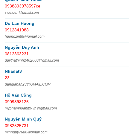
0938893978597ce
swetden@gmail.com
Do Lan Huong
0912841988
huongzjn88@gmail.com
Nguyễn Duy Anh
0812363231
duythathinh2462000@gmail.com
Nhadat3
23.
danglaban23@GMAIL.COM
Hồ Văn Công
0909898125
myphamhoanmy.vn@gmail.com
Nguyễn Minh Quý
0982525731
minhquy7686@gmail.com