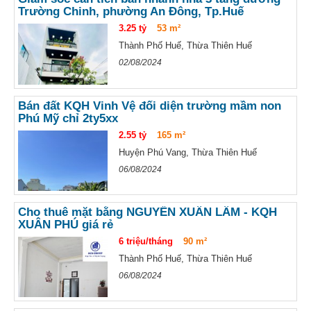
Trường Chinh, phường An Đông, Tp.Huế
3.25 tỷ
53 m²
Thành Phố Huế, Thừa Thiên Huế
02/08/2024
Bán đất KQH Vinh Vệ đối diện trường mầm non
Phú Mỹ chỉ 2ty5xx
2.55 tỷ
165 m²
Huyện Phú Vang, Thừa Thiên Huế
06/08/2024
Cho thuê mặt bằng NGUYỄN XUÂN LÂM - KQH
XUÂN PHÚ giá rẻ
6 triệu/tháng
90 m²
Thành Phố Huế, Thừa Thiên Huế
06/08/2024