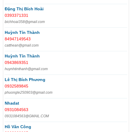
Đặng Thị Bích Hoài
0393371331
bichhoai358@gmail.com
Huỳnh Tín Thành
84947149543
catthean@gmail.com
Huỳnh Tín Thành
0943869351
huynhtinthanh@gmail.com
Lê Thị Bích Phương
0932589845
phuongle250903@gmail.com
Nhadat
0931084563
0931084563@GMAIL.COM
Hồ Văn Công