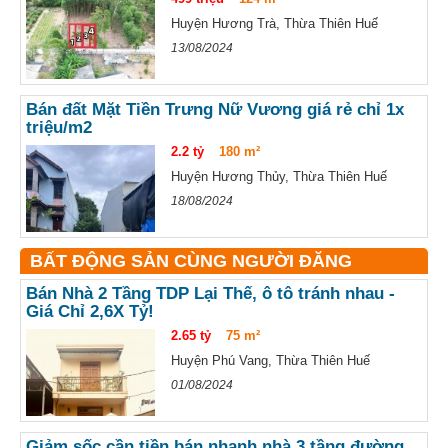
Huyện Hương Trà, Thừa Thiên Huế
13/08/2024
Bán đất Mặt Tiền Trưng Nữ Vương giá rẻ chỉ 1x
triệu/m2
2.2 tỷ
180 m²
Huyện Hương Thủy, Thừa Thiên Huế
18/08/2024
BẤT ĐỘNG SẢN CÙNG NGƯỜI ĐĂNG
Bán Nhà 2 Tầng TDP Lại Thế, ô tô tránh nhau -
Giá Chỉ 2,6X Tỷ!
2.65 tỷ
75 m²
Huyện Phú Vang, Thừa Thiên Huế
01/08/2024
Giảm sốc cần tiền bán nhanh nhà 3 tầng đường