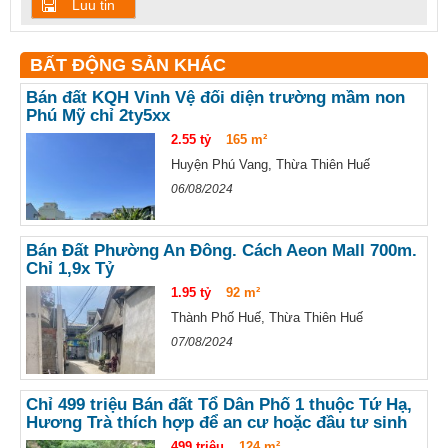
Luu tin
BẤT ĐỘNG SẢN KHÁC
Bán đất KQH Vinh Vệ đối diện trường mầm non
Phú Mỹ chỉ 2ty5xx
2.55 tỷ
165 m²
Huyện Phú Vang, Thừa Thiên Huế
06/08/2024
Bán Đất Phường An Đông. Cách Aeon Mall 700m.
Chỉ 1,9x Tỷ
1.95 tỷ
92 m²
Thành Phố Huế, Thừa Thiên Huế
07/08/2024
Chỉ 499 triệu Bán đất Tổ Dân Phố 1 thuộc Tứ Hạ,
Hương Trà thích hợp để an cư hoặc đầu tư sinh
lời
499 triệu
124 m²