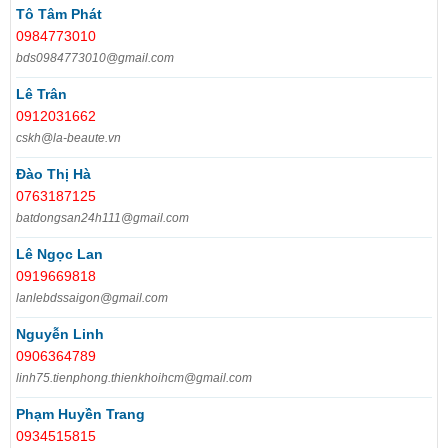
Tô Tâm Phát
0984773010
bds0984773010@gmail.com
Lê Trân
0912031662
cskh@la-beaute.vn
Đào Thị Hà
0763187125
batdongsan24h111@gmail.com
Lê Ngọc Lan
0919669818
lanlebdssaigon@gmail.com
Nguyễn Linh
0906364789
linh75.tienphong.thienkhoihcm@gmail.com
Phạm Huyền Trang
0934515815