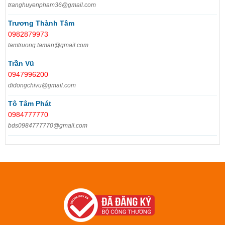
tranghuyenpham36@gmail.com
Trương Thành Tâm
0982879973
tamtruong.taman@gmail.com
Trần Vũ
0947996200
didongchivu@gmail.com
Tô Tâm Phát
0984777770
bds0984777770@gmail.com