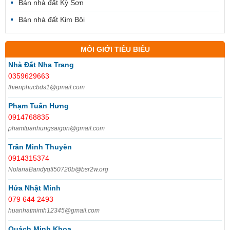
Bán nhà đất Kỳ Sơn
Bán nhà đất Kim Bôi
MÔI GIỚI TIÊU BIỂU
Nhà Đất Nha Trang
0359629663
thienphucbds1@gmail.com
Phạm Tuấn Hưng
0914768835
phamtuanhungsaigon@gmail.com
Trần Minh Thuyên
0914315374
NolanaBandyqtl50720b@bsr2w.org
Hứa Nhật Minh
079 644 2493
huanhatmimh12345@gmail.com
Quách Minh Khoa