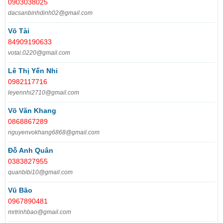
0903038025
dacsanbinhdinh02@gmail.com
Võ Tài
84909190633
votai.0220@gmail.com
Lê Thị Yến Nhi
0982117716
leyennhi2710@gmail.com
Võ Văn Khang
0868867289
nguyenvokhang6868@gmail.com
Đỗ Anh Quân
0383827955
quanbibi10@gmail.com
Vũ Bão
0967890481
mrtrinhbao@gmail.com