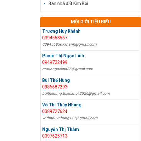
Bán nhà đất Kim Bôi
MÔI GIỚI TIÊU BIỂU
Trương Huy Khánh
0394568567
0394568567khanh@gmail.com
Phạm Thị Ngọc Linh
0949722499
mariangoclinh86@gmail.com
Bùi Thế Hùng
0986687293
buithehung.thienkhoi.2026@gmail.com
Võ Thị Thùy Nhung
0389727624
vothithuynhung111@gmail.com
Nguyễn Thị Thắm
0397625713