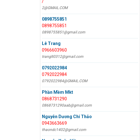
/
2@GMAIL.COM
0898755851
0898755851
0898755851@gmail.com
Lê Trang
0966603960
tranglt0312@gmail.com
0792022984
0792022984
0792022984@GMAIL.COM
Phần Mềm Mkt
0868731290
0868731290aab@gmail.com
Nguyễn Dương Chí Thảo
0943663669
thaondc1402@gmail.com