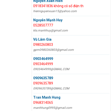
Nguyễn Xuân Hiền
0918341836 không có số điện th
hiennguyenxuan15@yahoo.com
Nguyễn Mạnh Huy
0528507777
kts.manhhuy@gmail.com
Vũ Lâm Gia
0980260803
gpm0980260803@gmail.com
0903464999
0903464999
0903464999@GMAIL.COM
0909635789
0909635789
0909635789@GMAIL.COM
Tran Manh Hung
0968314065
manhhung0995@gmail.com