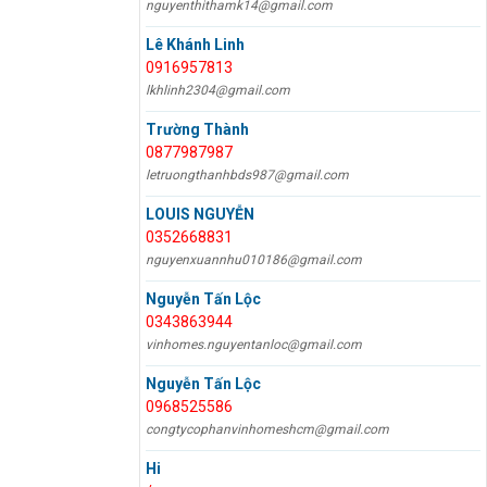
nguyenthithamk14@gmail.com
Lê Khánh Linh
0916957813
lkhlinh2304@gmail.com
Trường Thành
0877987987
letruongthanhbds987@gmail.com
LOUIS NGUYỄN
0352668831
nguyenxuannhu010186@gmail.com
Nguyễn Tấn Lộc
0343863944
vinhomes.nguyentanloc@gmail.com
Nguyễn Tấn Lộc
0968525586
congtycophanvinhomeshcm@gmail.com
Hi