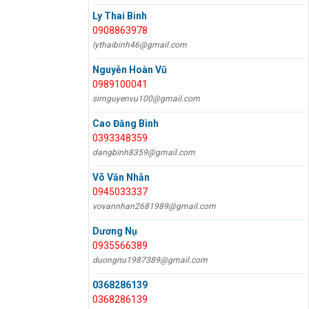
Ly Thai Binh
0908863978
lythaibinh46@gmail.com
Nguyễn Hoàn Vũ
0989100041
sirnguyenvu100@gmail.com
Cao Đăng Bình
0393348359
dangbinh8359@gmail.com
Võ Văn Nhẫn
0945033337
vovannhan2681989@gmail.com
Dương Nụ
0935566389
duongnu1987389@gmail.com
0368286139
0368286139