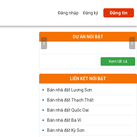
Đăng tin
Đăng nhập
Đăng ký
DỰ ÁN NỔI BẬT
‹
›
Xem tất cả
LIÊN KẾT NỔI BẬT
Bán nhà đất Lương Sơn
Bán nhà đất Thạch Thất
Bán nhà đất Quốc Oai
Bán nhà đất Ba Vì
Bán nhà đất Kỳ Sơn