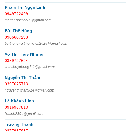
Phạm Thị Ngọc Linh
0949722499
mariangoclinh86@gmail.com
Bùi Thế Hùng
0986687293
buithehung.thienkhoi.2026@gmail.com
Võ Thị Thùy Nhung
0389727624
vothithuynhung111@gmail.com
Nguyễn Thị Thắm
0397625713
nguyenthithamk14@gmail.com
Lê Khánh Linh
0916957813
lkhlinh2304@gmail.com
Trường Thành
0877987987