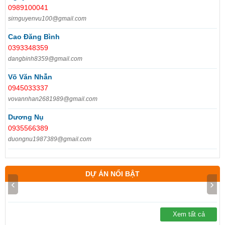
0989100041
sirnguyenvu100@gmail.com
Cao Đăng Bình
0393348359
dangbinh8359@gmail.com
Võ Văn Nhẫn
0945033337
vovannhan2681989@gmail.com
Dương Nụ
0935566389
duongnu1987389@gmail.com
DỰ ÁN NỔI BẬT
‹
›
Xem tất cả