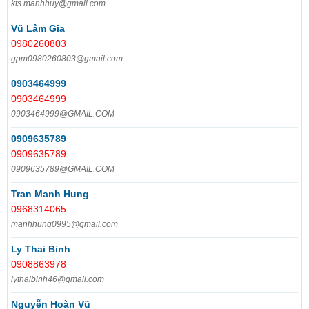
kts.manhhuy@gmail.com
Vũ Lâm Gia
0980260803
gpm0980260803@gmail.com
0903464999
0903464999
0903464999@GMAIL.COM
0909635789
0909635789
0909635789@GMAIL.COM
Tran Manh Hung
0968314065
manhhung0995@gmail.com
Ly Thai Binh
0908863978
lythaibinh46@gmail.com
Nguyễn Hoàn Vũ