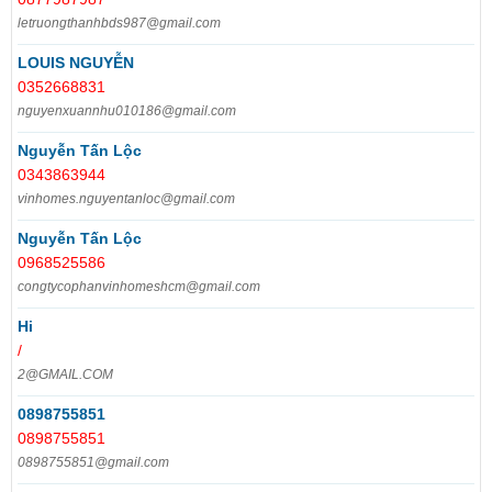
letruongthanhbds987@gmail.com
LOUIS NGUYỄN
0352668831
nguyenxuannhu010186@gmail.com
Nguyễn Tấn Lộc
0343863944
vinhomes.nguyentanloc@gmail.com
Nguyễn Tấn Lộc
0968525586
congtycophanvinhomeshcm@gmail.com
Hi
/
2@GMAIL.COM
0898755851
0898755851
0898755851@gmail.com