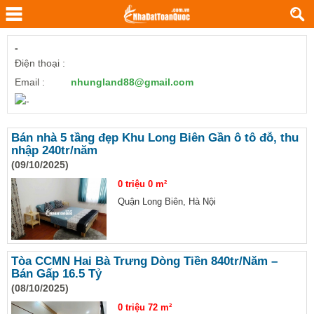
-
Điện thoại :
Email :
nhungland88@gmail.com
Bán nhà 5 tầng đẹp Khu Long Biên Gần ô tô đỗ, thu
nhập 240tr/năm
(09/10/2025)
0 triệu
0 m²
Quận Long Biên, Hà Nội
Tòa CCMN Hai Bà Trưng Dòng Tiền 840tr/Năm –
Bán Gấp 16.5 Tỷ
(08/10/2025)
0 triệu
72 m²