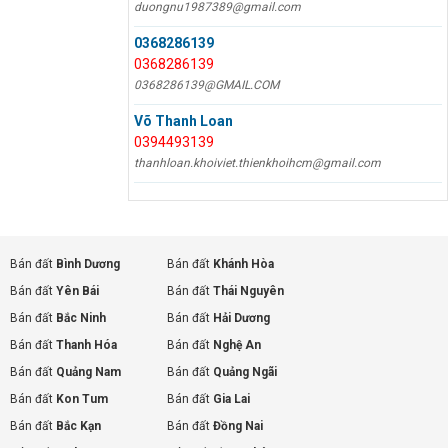
duongnu1987389@gmail.com
0368286139
0368286139
0368286139@GMAIL.COM
Võ Thanh Loan
0394493139
thanhloan.khoiviet.thienkhoihcm@gmail.com
Bán đất
Bình Dương
Bán đất
Khánh Hòa
Bán đất
Yên Bái
Bán đất
Thái Nguyên
Bán đất
Bắc Ninh
Bán đất
Hải Dương
Bán đất
Thanh Hóa
Bán đất
Nghệ An
Bán đất
Quảng Nam
Bán đất
Quảng Ngãi
Bán đất
Kon Tum
Bán đất
Gia Lai
Bán đất
Bắc Kạn
Bán đất
Đồng Nai