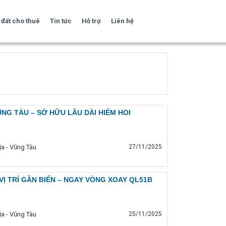
đất cho thuê
Tin tức
Hỗ trợ
Liên hệ
ŨNG TÀU – SỞ HỮU LÂU DÀI HIẾM HOI
ịa - Vũng Tàu
27/11/2025
VỊ TRÍ GẦN BIỂN – NGAY VÒNG XOAY QL51B
ịa - Vũng Tàu
25/11/2025