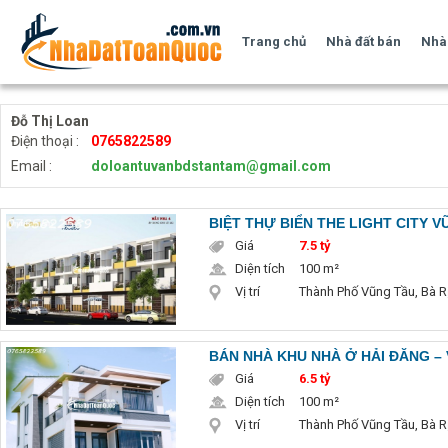
Trang chủ
Nhà đất bán
Nhà 
Đỗ Thị Loan
Điện thoại :
0765822589
Email :
doloantuvanbdstantam@gmail.com
BIỆT THỰ BIỂN THE LIGHT CITY V
Giá
7.5 tỷ
Diện tích
100 m²
Vị trí
Thành Phố Vũng Tầu, Bà R
BÁN NHÀ KHU NHÀ Ở HẢI ĐĂNG – 
Giá
6.5 tỷ
Diện tích
100 m²
Vị trí
Thành Phố Vũng Tầu, Bà R