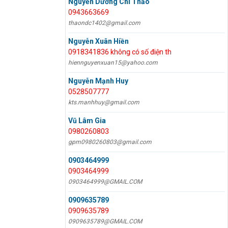
Nguyễn Dương Chí Thảo
0943663669
thaondc1402@gmail.com
Nguyễn Xuân Hiền
0918341836 không có số điện th
hiennguyenxuan15@yahoo.com
Nguyễn Mạnh Huy
0528507777
kts.manhhuy@gmail.com
Vũ Lâm Gia
0980260803
gpm0980260803@gmail.com
0903464999
0903464999
0903464999@GMAIL.COM
0909635789
0909635789
0909635789@GMAIL.COM