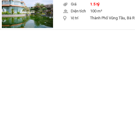
Giá
1.5 tỷ
Diện tích
100 m²
Vị trí
Thành Phố Vũng Tầu, Bà R