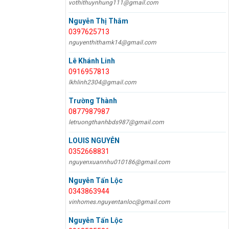
vothithuynhung111@gmail.com
Nguyễn Thị Thắm
0397625713
nguyenthithamk14@gmail.com
Lê Khánh Linh
0916957813
lkhlinh2304@gmail.com
Trường Thành
0877987987
letruongthanhbds987@gmail.com
LOUIS NGUYỄN
0352668831
nguyenxuannhu010186@gmail.com
Nguyễn Tấn Lộc
0343863944
vinhomes.nguyentanloc@gmail.com
Nguyễn Tấn Lộc