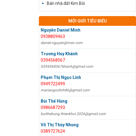
Bán nhà đất Kim Bôi
MÔI GIỚI TIÊU BIỂU
Nguyễn Daniel Minh
0938809463
daniel.nguyen@msn.com
Trương Huy Khánh
0394568567
0394568567khanh@gmail.com
Phạm Thị Ngọc Linh
0949722499
mariangoclinh86@gmail.com
Bùi Thế Hùng
0986687293
buithehung.thienkhoi.2026@gmail.com
Võ Thị Thùy Nhung
0389727624