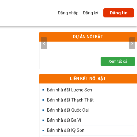
Đăng tin
Đăng nhập
Đăng ký
DỰ ÁN NỔI BẬT
‹
›
Xem tất cả
LIÊN KẾT NỔI BẬT
Bán nhà đất Lương Sơn
Bán nhà đất Thạch Thất
Bán nhà đất Quốc Oai
Bán nhà đất Ba Vì
Bán nhà đất Kỳ Sơn