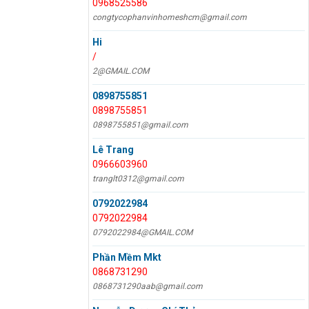
0968525586
congtycophanvinhomeshcm@gmail.com
Hi
/
2@GMAIL.COM
0898755851
0898755851
0898755851@gmail.com
Lê Trang
0966603960
tranglt0312@gmail.com
0792022984
0792022984
0792022984@GMAIL.COM
Phần Mềm Mkt
0868731290
0868731290aab@gmail.com