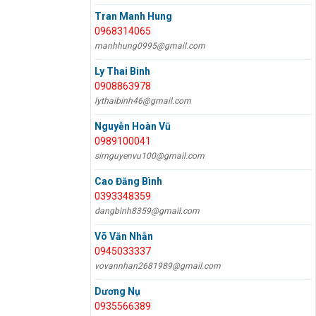
Tran Manh Hung
0968314065
manhhung0995@gmail.com
Ly Thai Binh
0908863978
lythaibinh46@gmail.com
Nguyễn Hoàn Vũ
0989100041
sirnguyenvu100@gmail.com
Cao Đăng Bình
0393348359
dangbinh8359@gmail.com
Võ Văn Nhẫn
0945033337
vovannhan2681989@gmail.com
Dương Nụ
0935566389