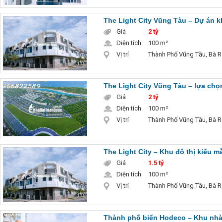
The Light City Vũng Tàu – Dự án k
Giá
2 tỷ
Diện tích
100 m²
Vị trí
Thành Phố Vũng Tầu, Bà R
The Light City Vũng Tàu – lựa ch
Giá
2 tỷ
Diện tích
100 m²
Vị trí
Thành Phố Vũng Tầu, Bà R
The Light City – Khu đô thị kiểu m
Giá
1.5 tỷ
Diện tích
100 m²
Vị trí
Thành Phố Vũng Tầu, Bà R
Thành phố biển Hodeco – Khu nhà 