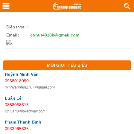
-
Điện thoại :
Email :
conut4010k@gmail.com
MÔI GIỚI TIÊU BIỂU
Huỳnh Minh Văn
0968018090
minhvannhol2707@gmail.com
Luân Lê
0888058315
lvnluan0409@gmail.com
Phạm Thanh Bình
0933995335