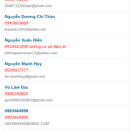
0868731290aab@gmail.com
Nguyễn Dương Chí Thảo
0943663669
thaondc1402@gmail.com
Nguyễn Xuân Hiền
0918341836 không có số điện th
hiennguyenxuan15@yahoo.com
Nguyễn Mạnh Huy
0528507777
kts.manhhuy@gmail.com
Vũ Lâm Gia
0980260803
gpm0980260803@gmail.com
0903464999
0903464999
0903464999@GMAIL.COM