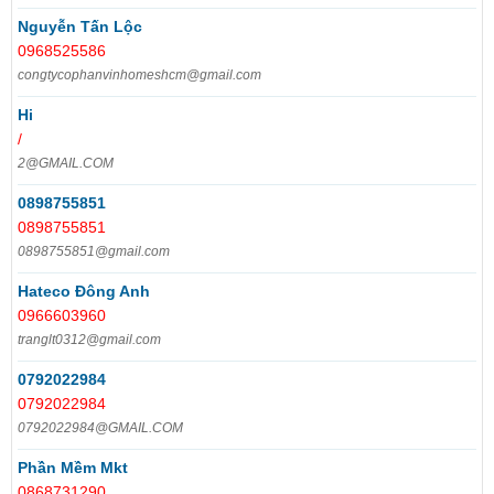
Nguyễn Tấn Lộc
0968525586
congtycophanvinhomeshcm@gmail.com
Hi
/
2@GMAIL.COM
0898755851
0898755851
0898755851@gmail.com
Hateco Đông Anh
0966603960
tranglt0312@gmail.com
0792022984
0792022984
0792022984@GMAIL.COM
Phần Mềm Mkt
0868731290