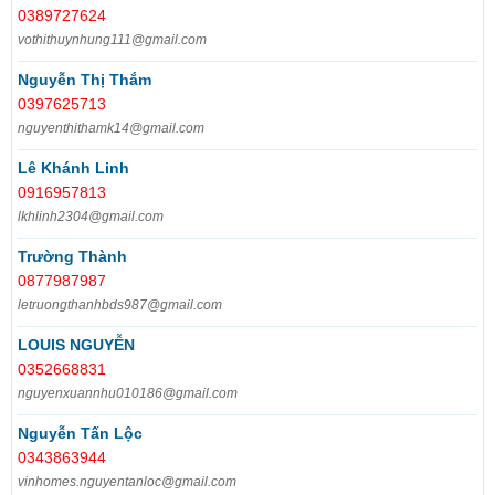
0389727624
vothithuynhung111@gmail.com
Nguyễn Thị Thắm
0397625713
nguyenthithamk14@gmail.com
Lê Khánh Linh
0916957813
lkhlinh2304@gmail.com
Trường Thành
0877987987
letruongthanhbds987@gmail.com
LOUIS NGUYỄN
0352668831
nguyenxuannhu010186@gmail.com
Nguyễn Tấn Lộc
0343863944
vinhomes.nguyentanloc@gmail.com