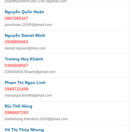
phamthanhbinh18071987@gmail.com
Nguyễn Quốc Huân
0867385347
quochuan.11095@gmail.com
Nguyễn Daniel Minh
0938809463
daniel.nguyen@msn.com
Trương Huy Khánh
0394568567
0394568567khanh@gmail.com
Phạm Thị Ngọc Linh
0949722499
mariangoclinh86@gmail.com
Bùi Thế Hùng
0986687293
buithehung.thienkhoi.2026@gmail.com
Võ Thị Thùy Nhung