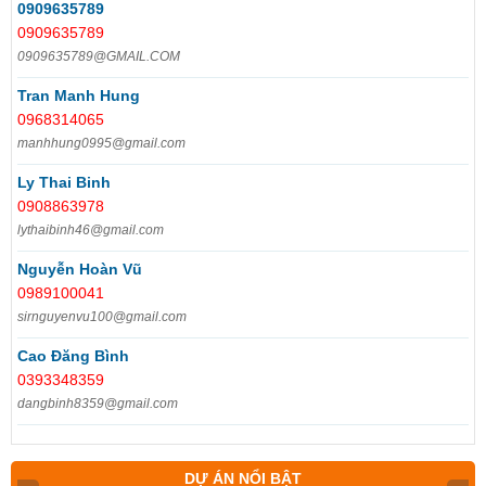
0909635789
0909635789
0909635789@GMAIL.COM
Tran Manh Hung
0968314065
manhhung0995@gmail.com
Ly Thai Binh
0908863978
lythaibinh46@gmail.com
Nguyễn Hoàn Vũ
0989100041
sirnguyenvu100@gmail.com
Cao Đăng Bình
0393348359
dangbinh8359@gmail.com
DỰ ÁN NỔI BẬT