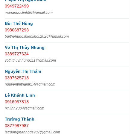
0949722499
mariangoclinh86@gmail.com
Bùi Thế Hùng
0986687293
buithehung.thienkhoi.2026@gmail.com
Võ Thị Thùy Nhung
0389727624
vothithuynhung111@gmail.com
Nguyễn Thị Thắm
0397625713
nguyenthithamk14@gmail.com
Lê Khánh Linh
0916957813
lkhlinh2304@gmail.com
Trường Thành
0877987987
letruongthanhbds987@gmail.com