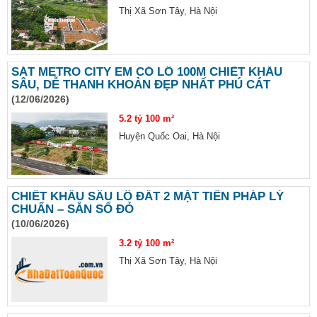
Thị Xã Sơn Tây, Hà Nội
SÁT METRO CITY EM CÓ LÔ 100M CHIẾT KHẤU
SÂU, DỄ THANH KHOẢN ĐẸP NHẤT PHÚ CÁT
(12/06/2026)
5.2 tỷ
100 m²
Huyện Quốc Oai, Hà Nội
CHIẾT KHẤU SÂU LÔ ĐẤT 2 MẶT TIỀN PHÁP LÝ
CHUẨN – SẴN SỔ ĐỎ
(10/06/2026)
3.2 tỷ
100 m²
Thị Xã Sơn Tây, Hà Nội