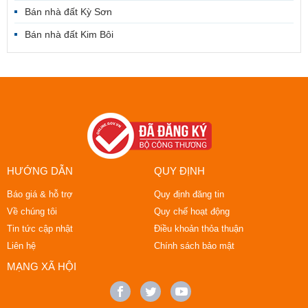
Bán nhà đất Kỳ Sơn
Bán nhà đất Kim Bôi
HƯỚNG DẪN
QUY ĐỊNH
Báo giá & hỗ trợ
Quy định đăng tin
Về chúng tôi
Quy chế hoạt động
Tin tức cập nhật
Điều khoản thỏa thuận
Liên hệ
Chính sách bảo mật
MẠNG XÃ HỘI