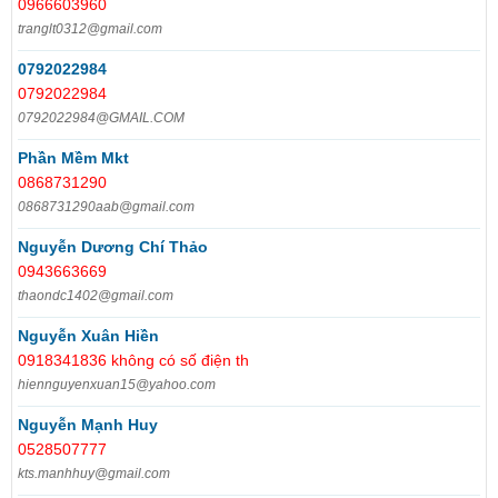
0966603960
tranglt0312@gmail.com
0792022984
0792022984
0792022984@GMAIL.COM
Phần Mềm Mkt
0868731290
0868731290aab@gmail.com
Nguyễn Dương Chí Thảo
0943663669
thaondc1402@gmail.com
Nguyễn Xuân Hiền
0918341836 không có số điện th
hiennguyenxuan15@yahoo.com
Nguyễn Mạnh Huy
0528507777
kts.manhhuy@gmail.com