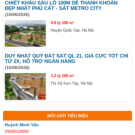
CHIẾT KHẤU SÂU LÔ 100M DỄ THANH KHOẢN
ĐẸP NHẤT PHÚ CÁT - SÁT METRO CITY
(10/06/2026)
4.8 tỷ
100 m²
Huyện Quốc Oai, Hà Nội
DUY NHẤT QUỸ ĐẤT SÁT QL 21, GIÁ CỰC TỐT CHỈ
TỪ 2X, HỖ TRỢ NGÂN HÀNG
(10/06/2026)
3.2 tỷ
100 m²
Thị Xã Sơn Tây, Hà Nội
MÔI GIỚI TIÊU BIỂU
Huỳnh Minh Văn
0968018090