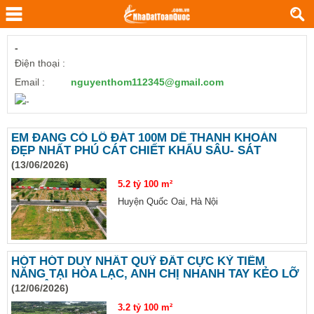
-
Điện thoại :
Email :
nguyenthom112345@gmail.com
EM ĐANG CÓ LÔ ĐÁT 100M DỄ THANH KHOẢN
ĐẸP NHẤT PHÚ CÁT CHIẾT KHẤU SÂU- SÁT
METRO CITY
(13/06/2026)
5.2 tỷ
100 m²
Huyện Quốc Oai, Hà Nội
HÓT HÓT DUY NHẤT QUỸ ĐẤT CỰC KỲ TIỀM
NĂNG TẠI HÒA LẠC, ANH CHỊ NHANH TAY KẺO LỠ
CƠ HỘI
(12/06/2026)
3.2 tỷ
100 m²