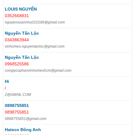
LOUIS NGUYỄN
0352668831
nguyenxuannhu010186@gmail.com
Nguyễn Tấn Lộc
0343863944
vinhomes.nguyentanloc@gmail.com
Nguyễn Tấn Lộc
0968525586
congtycophanvinhomeshcm@gmail.com
Hi
/
2@GMAIL.COM
0898755851
0898755851
0898755851@gmail.com
Hateco Đông Anh