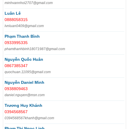
minhvannhol2707@gmail.com
Luân Lê
0888058315
lvnluan0409@gmail.com
Phạm Thanh Bình
0933995335
phamthanhbinh18071987@gmail.com
Nguyễn Quốc Huân
0867385347
quochuan.11095@gmail.com
Nguyễn Daniel Minh
0938809463
daniel.nguyen@msn.com
Trương Huy Khánh
0394568567
0394568567khanh@gmail.com
Phạm Thị Ngọc Linh