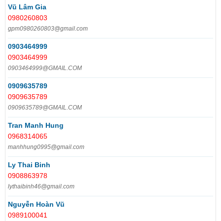
Vũ Lâm Gia
0980260803
gpm0980260803@gmail.com
0903464999
0903464999
0903464999@GMAIL.COM
0909635789
0909635789
0909635789@GMAIL.COM
Tran Manh Hung
0968314065
manhhung0995@gmail.com
Ly Thai Binh
0908863978
lythaibinh46@gmail.com
Nguyễn Hoàn Vũ
0989100041