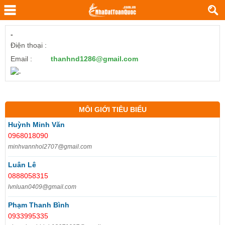
-
Điện thoại :
Email :
thanhnd1286@gmail.com
MÔI GIỚI TIÊU BIỂU
Huỳnh Minh Văn
0968018090
minhvannhol2707@gmail.com
Luân Lê
0888058315
lvnluan0409@gmail.com
Phạm Thanh Bình
0933995335