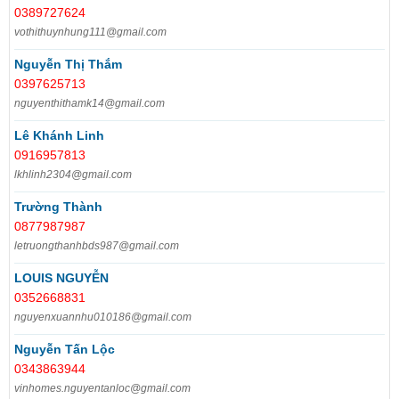
0389727624
vothithuynhung111@gmail.com
Nguyễn Thị Thắm
0397625713
nguyenthithamk14@gmail.com
Lê Khánh Linh
0916957813
lkhlinh2304@gmail.com
Trường Thành
0877987987
letruongthanhbds987@gmail.com
LOUIS NGUYỄN
0352668831
nguyenxuannhu010186@gmail.com
Nguyễn Tấn Lộc
0343863944
vinhomes.nguyentanloc@gmail.com