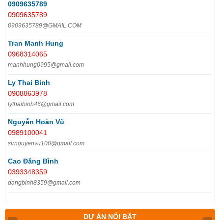
0909635789
0909635789
0909635789@GMAIL.COM
Tran Manh Hung
0968314065
manhhung0995@gmail.com
Ly Thai Binh
0908863978
lythaibinh46@gmail.com
Nguyễn Hoàn Vũ
0989100041
sirnguyenvu100@gmail.com
Cao Đăng Bình
0393348359
dangbinh8359@gmail.com
DỰ ÁN NỔI BẬT