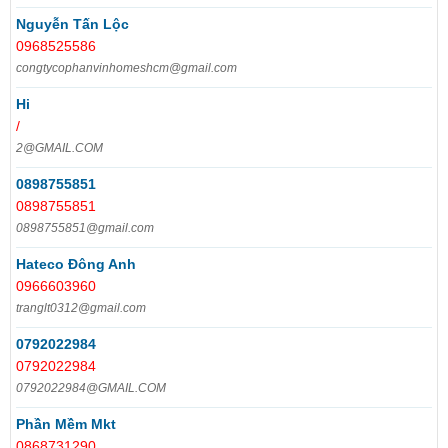
Nguyễn Tấn Lộc
0968525586
congtycophanvinhomeshcm@gmail.com
Hi
/
2@GMAIL.COM
0898755851
0898755851
0898755851@gmail.com
Hateco Đông Anh
0966603960
tranglt0312@gmail.com
0792022984
0792022984
0792022984@GMAIL.COM
Phần Mềm Mkt
0868731290