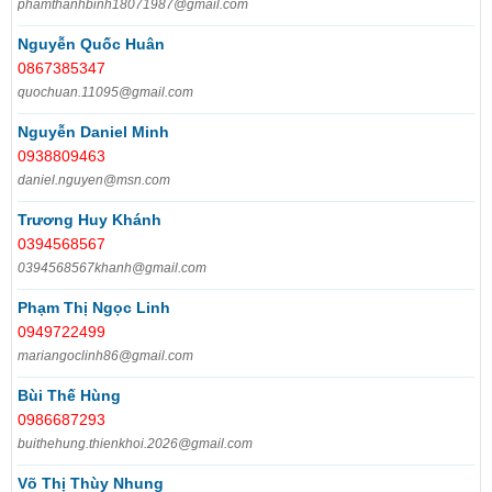
phamthanhbinh18071987@gmail.com
Nguyễn Quốc Huân
0867385347
quochuan.11095@gmail.com
Nguyễn Daniel Minh
0938809463
daniel.nguyen@msn.com
Trương Huy Khánh
0394568567
0394568567khanh@gmail.com
Phạm Thị Ngọc Linh
0949722499
mariangoclinh86@gmail.com
Bùi Thế Hùng
0986687293
buithehung.thienkhoi.2026@gmail.com
Võ Thị Thùy Nhung