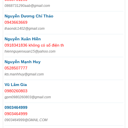
0868731290aab@gmail.com
Nguyễn Dương Chí Thảo
0943663669
thaondc1402@gmail.com
Nguyễn Xuân Hiền
0918341836 không có số điện th
hiennguyenxuan15@yahoo.com
Nguyễn Mạnh Huy
0528507777
kts.manhhuy@gmail.com
Vũ Lâm Gia
0980260803
gpm0980260803@gmail.com
0903464999
0903464999
0903464999@GMAIL.COM