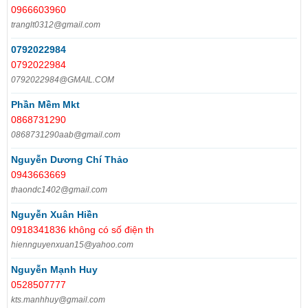
0966603960
tranglt0312@gmail.com
0792022984
0792022984
0792022984@GMAIL.COM
Phần Mềm Mkt
0868731290
0868731290aab@gmail.com
Nguyễn Dương Chí Thảo
0943663669
thaondc1402@gmail.com
Nguyễn Xuân Hiền
0918341836 không có số điện th
hiennguyenxuan15@yahoo.com
Nguyễn Mạnh Huy
0528507777
kts.manhhuy@gmail.com