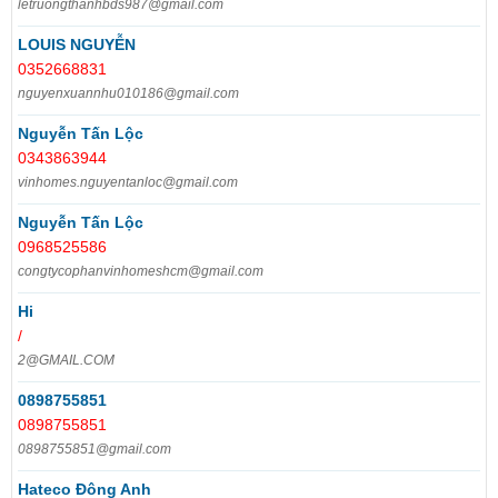
letruongthanhbds987@gmail.com
LOUIS NGUYỄN
0352668831
nguyenxuannhu010186@gmail.com
Nguyễn Tấn Lộc
0343863944
vinhomes.nguyentanloc@gmail.com
Nguyễn Tấn Lộc
0968525586
congtycophanvinhomeshcm@gmail.com
Hi
/
2@GMAIL.COM
0898755851
0898755851
0898755851@gmail.com
Hateco Đông Anh