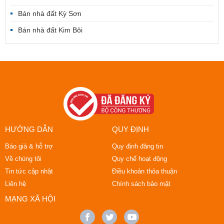
Bán nhà đất Kỳ Sơn
Bán nhà đất Kim Bôi
HƯỚNG DẪN
QUY ĐỊNH
Báo giá & hỗ trợ
Quy định đăng tin
Về chúng tôi
Quy chế hoạt động
Tin tức cập nhật
Điều khoản thỏa thuận
Liên hệ
Chính sách bảo mật
MẠNG XÃ HỘI