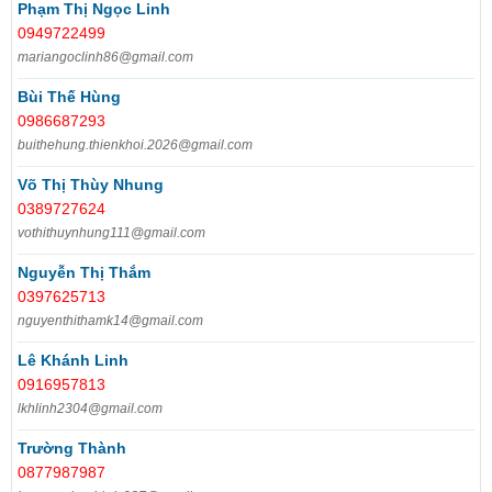
Phạm Thị Ngọc Linh
0949722499
mariangoclinh86@gmail.com
Bùi Thế Hùng
0986687293
buithehung.thienkhoi.2026@gmail.com
Võ Thị Thùy Nhung
0389727624
vothithuynhung111@gmail.com
Nguyễn Thị Thắm
0397625713
nguyenthithamk14@gmail.com
Lê Khánh Linh
0916957813
lkhlinh2304@gmail.com
Trường Thành
0877987987