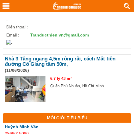
-
Điện thoại :
Email :
Tranducthien.vn@gmail.com
Nhà 3 Tầng ngang 4,5m rộng rãi, cách Mặt tiền
đường Cô Giang tầm 50m,
(11/06/2026)
6.7 tỷ
43 m²
Quận Phú Nhuận, Hồ Chí Minh
MÔI GIỚI TIÊU BIỂU
Huỳnh Minh Văn
0968018090