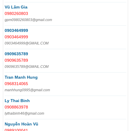
Vũ Lâm Gia
0980260803
gpm0980260803@gmail.com
0903464999
0903464999
0903464999@GMAIL.COM
0909635789
0909635789
0909635789@GMAIL.COM
Tran Manh Hung
0968314065
manhhung0995@gmail.com
Ly Thai Binh
0908863978
lythaibinh46@gmail.com
Nguyễn Hoàn Vũ
0989100041