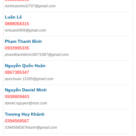
minhvannhol2707@gmail.com
Luân Lê
0888058315
lvnluan0409@gmail.com
Phạm Thanh Bình
0933995335
phamthanhbinh18071987@gmail.com
Nguyễn Quốc Huân
0867385347
quochuan.11095@gmail.com
Nguyễn Daniel Minh
0938809463
daniel.nguyen@msn.com
Trương Huy Khánh
0394568567
0394568567khanh@gmail.com