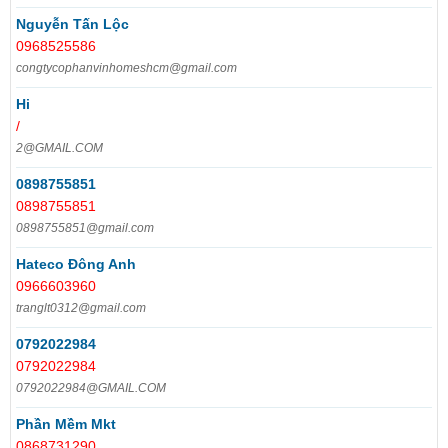
Nguyễn Tấn Lộc
0968525586
congtycophanvinhomeshcm@gmail.com
Hi
/
2@GMAIL.COM
0898755851
0898755851
0898755851@gmail.com
Hateco Đông Anh
0966603960
tranglt0312@gmail.com
0792022984
0792022984
0792022984@GMAIL.COM
Phần Mềm Mkt
0868731290