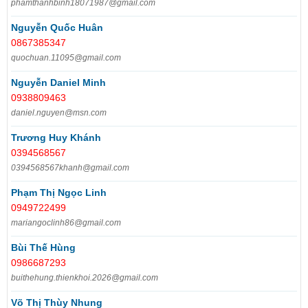
phamthanhbinh18071987@gmail.com
Nguyễn Quốc Huân
0867385347
quochuan.11095@gmail.com
Nguyễn Daniel Minh
0938809463
daniel.nguyen@msn.com
Trương Huy Khánh
0394568567
0394568567khanh@gmail.com
Phạm Thị Ngọc Linh
0949722499
mariangoclinh86@gmail.com
Bùi Thế Hùng
0986687293
buithehung.thienkhoi.2026@gmail.com
Võ Thị Thùy Nhung