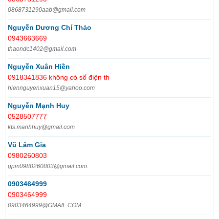
0868731290aab@gmail.com
Nguyễn Dương Chí Thảo
0943663669
thaondc1402@gmail.com
Nguyễn Xuân Hiền
0918341836 không có số điện th
hiennguyenxuan15@yahoo.com
Nguyễn Mạnh Huy
0528507777
kts.manhhuy@gmail.com
Vũ Lâm Gia
0980260803
gpm0980260803@gmail.com
0903464999
0903464999
0903464999@GMAIL.COM