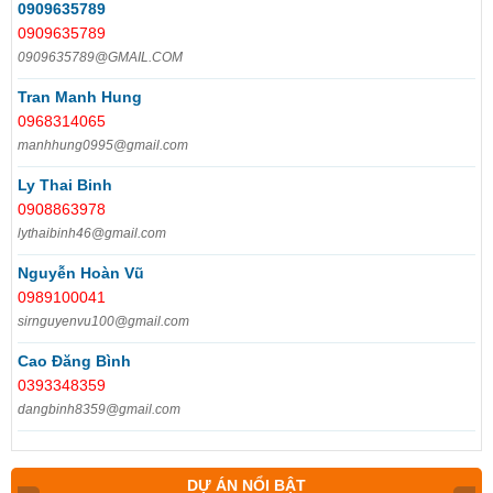
0909635789
0909635789
0909635789@GMAIL.COM
Tran Manh Hung
0968314065
manhhung0995@gmail.com
Ly Thai Binh
0908863978
lythaibinh46@gmail.com
Nguyễn Hoàn Vũ
0989100041
sirnguyenvu100@gmail.com
Cao Đăng Bình
0393348359
dangbinh8359@gmail.com
DỰ ÁN NỔI BẬT