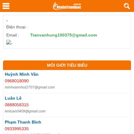
-
Điện thoại :
Email :
Tranvanhung100375@gmail.com
MÔI GIỚI TIÊU BIỂU
Huỳnh Minh Văn
0968018090
minhvannhol2707@gmail.com
Luân Lê
0888058315
lvnluan0409@gmail.com
Phạm Thanh Bình
0933995335