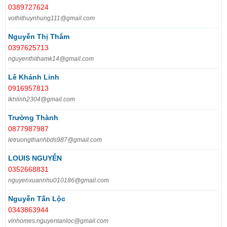
0389727624
vothithuynhung111@gmail.com
Nguyễn Thị Thắm
0397625713
nguyenthithamk14@gmail.com
Lê Khánh Linh
0916957813
lkhlinh2304@gmail.com
Trường Thành
0877987987
letruongthanhbds987@gmail.com
LOUIS NGUYỄN
0352668831
nguyenxuannhu010186@gmail.com
Nguyễn Tấn Lộc
0343863944
vinhomes.nguyentanloc@gmail.com