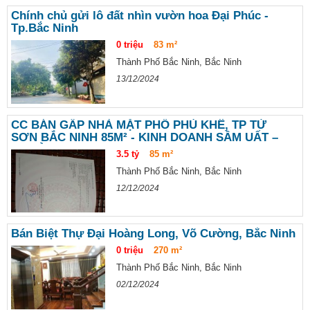
Chính chủ gửi lô đất nhìn vườn hoa Đại Phúc -
Tp.Bắc Ninh
0 triệu
83 m²
Thành Phố Bắc Ninh, Bắc Ninh
13/12/2024
CC BÁN GẤP NHÀ MẶT PHỐ PHÙ KHÊ, TP TỪ
SƠN BẮC NINH 85M² - KINH DOANH SẦM UẤT –
3,5 TỶ
3.5 tỷ
85 m²
Thành Phố Bắc Ninh, Bắc Ninh
12/12/2024
Bán Biệt Thự Đại Hoàng Long, Võ Cường, Bắc Ninh
0 triệu
270 m²
Thành Phố Bắc Ninh, Bắc Ninh
02/12/2024