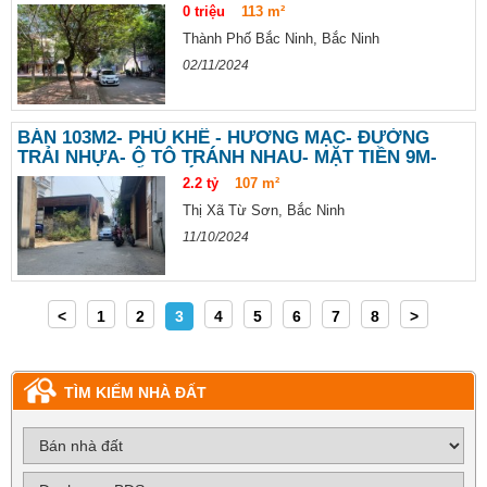
0 triệu
113 m²
Thành Phố Bắc Ninh, Bắc Ninh
02/11/2024
BÁN 103M2- PHÙ KHÊ - HƯƠNG MẠC- ĐƯỜNG
TRẢI NHỰA- Ô TÔ TRÁNH NHAU- MẶT TIỀN 9M-
CẠNH KHU ĐẤU GIÁ
2.2 tỷ
107 m²
Thị Xã Từ Sơn, Bắc Ninh
11/10/2024
<
1
2
3
4
5
6
7
8
>
TÌM KIẾM NHÀ ĐẤT