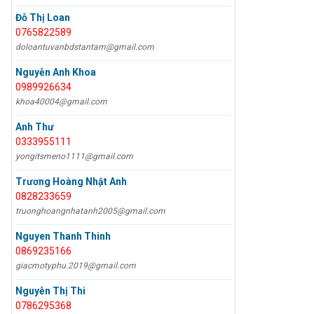
Đỗ Thị Loan
0765822589
doloantuvanbdstantam@gmail.com
Nguyễn Anh Khoa
0989926634
khoa40004@gmail.com
Anh Thư
0333955111
yongitsmeno1111@gmail.com
Trương Hoàng Nhật Anh
0828233659
truonghoangnhatanh2005@gmail.com
Nguyen Thanh Thinh
0869235166
giacmotyphu.2019@gmail.com
Nguyễn Thị Thi
0786295368