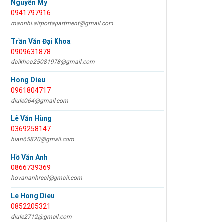
Nguyễn My
0941797916
mannhi.airportapartment@gmail.com
Trần Văn Đại Khoa
0909631878
daikhoa25081978@gmail.com
Hong Dieu
0961804717
diule064@gmail.com
Lê Văn Hùng
0369258147
hian65820@gmail.com
Hồ Văn Anh
0866739369
hovananhreal@gmail.com
Le Hong Dieu
0852205321
diule2712@gmail.com