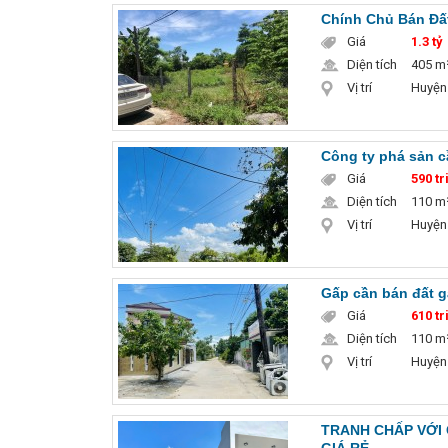
Chính Chủ Bán Đất
Giá
1.3 tỷ
Diện tích
405 m
Vị trí
Huyện
Công ty phá sản c
Giá
590 tr
Diện tích
110 m
Vị trí
Huyện
Gấp cần bán đất g
Giá
610 tr
Diện tích
110 m
Vị trí
Huyện
TRANH CHẤP VỚI 