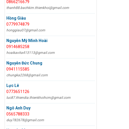
0866216679
thanh88.bachkim.thienkhoi@gmail.com
Hồng Giàu
0779974879
honggiau07@gmail.com
Nguyễn Mỹ Minh Hoài
0914685258
hoaikavita413113@gmail.com
Nguyễn Đức Chung
0941115585
chungka2268@gmail.com
Lực Lê
0773651126
luc87.thiendia.thienkhoihcm@gmail.com
Ngô Anh Duy
0565788333
duy782678@gmail.com