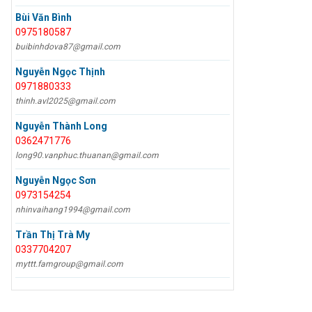
Bùi Văn Bình
0975180587
buibinhdova87@gmail.com
Nguyễn Ngọc Thịnh
0971880333
thinh.avl2025@gmail.com
Nguyễn Thành Long
0362471776
long90.vanphuc.thuanan@gmail.com
Nguyễn Ngọc Sơn
0973154254
nhinvaihang1994@gmail.com
Trần Thị Trà My
0337704207
myttt.famgroup@gmail.com