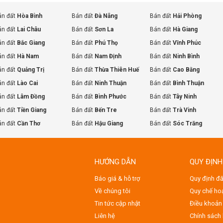
án đất
Hòa Bình
Bán đất
Đà Nẵng
Bán đất
Hải Phòng
án đất
Lai Châu
Bán đất
Sơn La
Bán đất
Hà Giang
án đất
Bắc Giang
Bán đất
Phú Thọ
Bán đất
Vĩnh Phúc
án đất
Hà Nam
Bán đất
Nam Định
Bán đất
Ninh Bình
án đất
Quảng Trị
Bán đất
Thừa Thiên Huế
Bán đất
Cao Bằng
án đất
Lào Cai
Bán đất
Ninh Thuận
Bán đất
Bình Thuận
án đất
Lâm Đồng
Bán đất
Bình Phước
Bán đất
Tây Ninh
án đất
Tiền Giang
Bán đất
Bến Tre
Bán đất
Trà Vinh
án đất
Cần Thơ
Bán đất
Hậu Giang
Bán đất
Sóc Trăng
HƯỚNG DẪN
QUY ĐỊNH
Báo giá & hỗ trợ
Quy định đă
Về chúng tôi
Quy chế ho
Tin tức cập nhật
Điều khoản 
Liên hệ
Chính sách