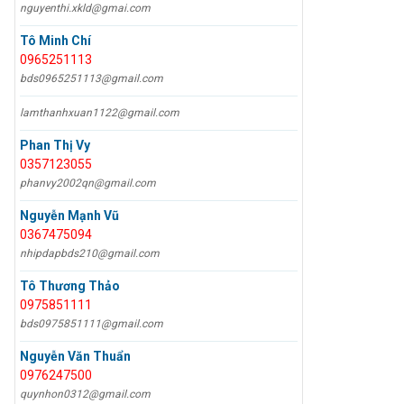
nguyenthi.xkld@gmai.com
Tô Minh Chí
0965251113
bds0965251113@gmail.com
lamthanhxuan1122@gmail.com
Phan Thị Vy
0357123055
phanvy2002qn@gmail.com
Nguyễn Mạnh Vũ
0367475094
nhipdapbds210@gmail.com
Tô Thương Thảo
0975851111
bds0975851111@gmail.com
Nguyễn Văn Thuẩn
0976247500
quynhon0312@gmail.com