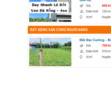
GIÁ RẺ
Giá
650 tr
Diện tích
120 m
Vị trí
Huyện
BẤT ĐỘNG SẢN CÙNG NGƯỜI ĐĂNG
Đất Đại Cường - Đạ
Giá
720 tr
Diện tích
510 m
Vị trí
Huyện