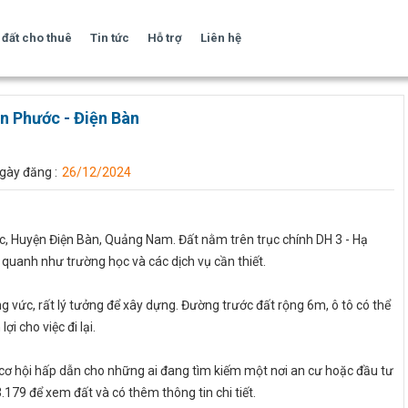
đất cho thuê
Tin tức
Hỗ trợ
Liên hệ
ện Phước - Điện Bàn
gày đăng :
26/12/2024
ớc, Huyện Điện Bàn, Quảng Nam. Đất nằm trên trục chính DH 3 - Hạ
ng quanh như trường học và các dịch vụ cần thiết.
 vức, rất lý tưởng để xây dựng. Đường trước đất rộng 6m, ô tô có thể
i cho việc đi lại.
t cơ hội hấp dẫn cho những ai đang tìm kiếm một nơi an cư hoặc đầu tư
23.179 để xem đất và có thêm thông tin chi tiết.