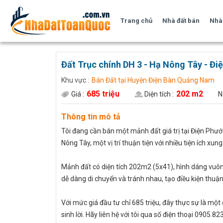
Trang chủ
Nhà đất bán
Nhà 
Đất Trục chính DH 3 - Hạ Nông Tây - Đi
Khu vực :
Bán Đất tại Huyện Điện Bàn Quảng Nam
685 triệu
202 m2
Giá :
Diện tích :
N
Thông tin mô tả
Tôi đang cần bán một mảnh đất giá trị tại Điện Phư
Nông Tây, một vị trí thuận tiện với nhiều tiện ích xu
Mảnh đất có diện tích 202m2 (5x41), hình dáng vuông
dễ dàng di chuyển và tránh nhau, tạo điều kiện thuận lợ
Với mức giá đầu tư chỉ 685 triệu, đây thực sự là mộ
sinh lời. Hãy liên hệ với tôi qua số điện thoại 0905.8